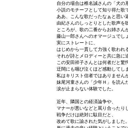
自分の場合は椎名誠さんの「犬の
小説のモチーフとして知り得た歌
ああ、こんな歌だったなぁと思い
由紀さんのしっとりとした歌声を
ところが、歌の二番からお姉さん
藤山一郎さんへのオマージュでし
実にストレートに、
はじめから一貫して力強く歌われ
それが詩とメロディーと共に急に
この安田祥子さんとは何者だと驚
迂闊にも咽び泣くほど感動してし
私はキリスト信者ではありません
妹尾河童さんの「少年Ｈ」を読ん
涙が止まらない体験でした。
近年、隣国との経済論争や、
マナーが悪いなどと罵り合ったり
戦争だけは絶対に駄目だと、
改めて歌に諭された気がしました
単に過去の辛い経験ということで