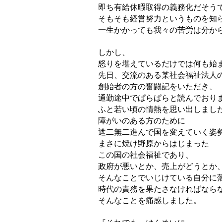
即ち有給休暇取得の義務化だそう
そもそも経営努力というものを知
一生かかっても我々の苦労は分か
しかし、
怒りを堪えているだけでは何も始
先日、交流のある某社会福祉法人
創始者の方の奮闘記をいただき、
通勤途中でぱらぱらと読んでおり
ふと若い頃の情熱を思い出しまし
障がいのある方のために
遮二無二進んで国を変えていく姿
まさに焼け野原からはじまった
この国の社会福祉であり、
政府が悪いとか、売上がどうとか
そんなことでいじけている自分に
時代の責務を果たさなければなら
そんなことを痛感しました。