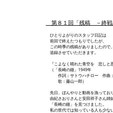
第
８１回「残稿 －終戦の日
ひとりよがりのスタッフ日記は
前回で終えたつもりでしたが、
この時季の残稿がありましたので
追録させていただきます。
『こよなく晴れた青空を 悲しと
（「長崎の鐘」1949年
作詞：サトウハチロー 作曲：
歌：藤山一郎）
先日、ぼんやりと動画を漁ってお
由紀さおりさんと安田祥子さん姉
「長崎の鐘」を見つけました。
私の世代では知っている人も少な