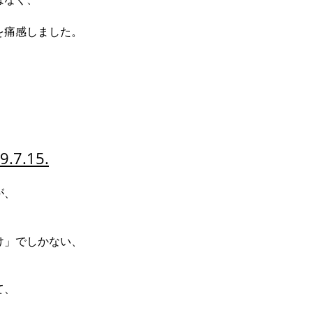
を痛感しました。
7.15.
が、
、
け」でしかない、
て、
、