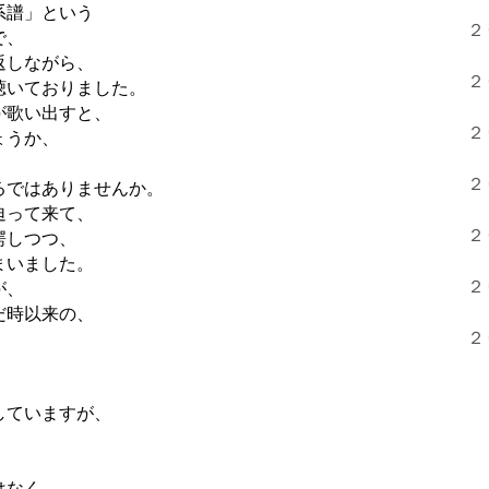
系譜」という
２
で、
返しながら、
２
聴いておりました。
が歌い出すと、
２
ょうか、
２
るではありませんか。
迫って来て、
２
愕しつつ、
まいました。
２
が、
だ時以来の、
２
していますが、
。
はなく、