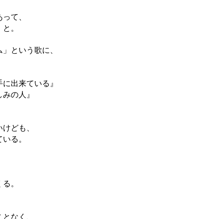
あって、
、と。
ム」という歌に、
手に出来ている』
しみの人』
いけども、
ている。
くる。
ことなく、