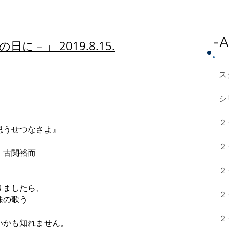
​-
に－」 2019.8.15.
ス
、
シ
２
思うせつなさよ』
２
古関裕而
２
りましたら、
２
妹の歌う
２
いかも知れません。