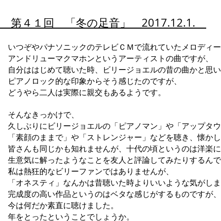
第４１回 「冬の足音」 2017.12.1.
いつぞやパナソニックのテレビＣＭで流れていたメロディー
アンドリューマクマホンというアーティストの曲ですが、
自分ははじめて聴いた時、ビリージョエルの昔の曲かと思い
ピアノロック的な印象からそう感じたのですが、
どうやら二人は実際に親交もあるようです。
そんなきっかけで、
久しぶりにビリージョエルの「ピアノマン」や「アップタウ
「素顔のままで」や「ストレンジャー」などを聴き、懐かし
皆さんも同じかも知れませんが、十代の頃というのは洋楽に
生意気に解ったようなことを友人と評論してみたりするんで
私は熱狂的なビリーファンではありませんが、
「オネスティ」なんかは昔聴いた時よりいいような気がしま
完成度の高い作品というのはベタな感じがするものですが、
今は何だか素直に聴けました。
年をとったということでしょうか。