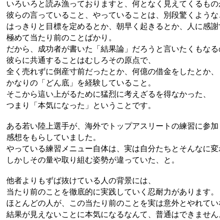
いろいろと読み漁っておりますと、何となく見えてくるもの
彼らの言っていること、やっていることは、別段驚くような
はっきりと目標を定めるとか、朝早く起きるとか、人に感謝
極めて当たり前のことばかり。
だから、成功者が書いた「結果論」だろうと言いたくもなる
彼らに共通することはむしろその原点で、
全く売れずに倒産寸前だったとか、何億の借金をしたとか、
かなりの「どん底」を経験していること。
そこから這い上がるために猛烈に考えざるを得なかった、
つまり「本気になった」ということです。
ある若い陸上選手が、海外でトップアスリートの練習に参加
感想をもらしていました。
やっている練習メニュー自体は、実は自分たちとそんなに変
しかしその量や取り組む姿勢が違っていた、と。
他者よりもずば抜けている人の背景には、
当たり前のことを徹底的に実践していく忍耐力があります。
ほとんどの人が、この当たり前のことを実は意外とやれてい
結果が見えないことに本気になるなんて、普通はできません