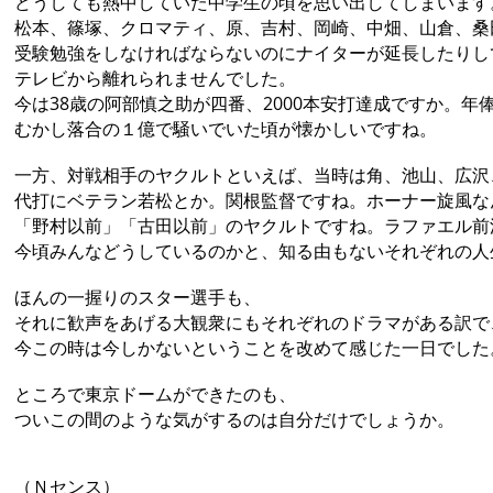
どうしても熱中していた中学生の頃を思い出してしまいます
松本、篠塚、クロマティ、原、吉村、岡崎、中畑、山倉、桑
受験勉強をしなければならないのにナイターが延長したりし
テレビから離れられませんでした。
今は38歳の阿部慎之助が四番、2000本安打達成ですか。年
むかし落合の１億で騒いでいた頃が懐かしいですね。
一方、対戦相手のヤクルトといえば、当時は角、池山、広沢
代打にベテラン若松とか。関根監督ですね。ホーナー旋風な
「野村以前」「古田以前」のヤクルトですね。ラファエル前
今頃みんなどうしているのかと、知る由もないそれぞれの人
ほんの一握りのスター選手も、
それに歓声をあげる大観衆にもそれぞれのドラマがある訳で
今この時は今しかないということを改めて感じた一日でした
ところで東京ドームができたのも、
ついこの間のような気がするのは自分だけでしょうか。
（Ｎセンス）