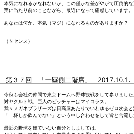
本気になれるかなれないか、この僅かな差がやがて圧倒的な
実に当たり前のことながら、最近になって痛感しています。
あなたは何か、本気（マジ）になれるものがありますか？
（Ｎセンス）
第３７回 「一塁側二階席」 2017.10.1
今秋も会社の仲間で東京ドームへ野球観戦をして参りました
対ヤクルト戦、巨人のピッチャーはマイコラス。
我々メガネブラザーズは日高屋あたりでいわゆるゼロ次会と
「二杯しか飲んでない」という申し合わせをして皆と合流し
最近の野球を観ていない自分としましては、