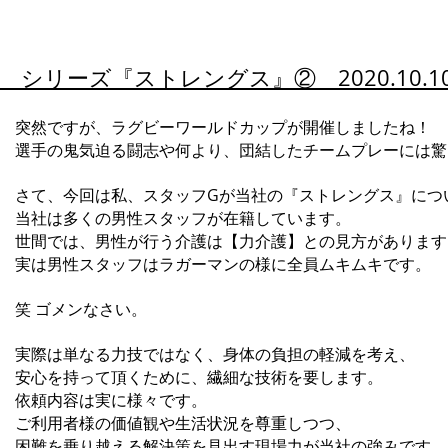
シリーズ『
ストレングス』② 2020.10.1
突然ですが、ラグビーワールドカップが開催しましたね！
選手の鬼気迫る闘志や何より、団結したチームプレーには驚
さて、今回は私、スタッフGが当社の『ストレングス』につ
当社は多くの男性スタッフが在籍しています。
世間では、男性が行う介護は【力介護】との見方があります
実は男性スタッフはラガーマンの様に全員ムキムキです。
笑 ゴメンなさい。
実際は単なる力技ではなく、身体の負担の軽減を考え、
安心を持って頂くために、繊細な技術を要します。
依頼内容は実に様々です。
ご利用者様の価値観や生活状況を尊重しつつ、
困難を乗り越える解決策を見出す現場力が当社の強みです。